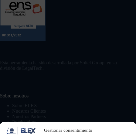
Esta herramienta ha sido desarrollada por Soltel Group, en su
división de LegalTech.
Sobre nosotros
Sobre ELEX
Nuestros Clientes
Nuestros Partners
Prueba eLex
Gestionar consentimiento