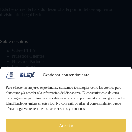
Esta herramienta ha sido desarrollada por Soltel Group, en su
división de LegalTech.
Sobre nosotros
Sobre ELEX
Nuestros Clientes
Nuestros Partners
Prueba eLex
Gestionar consentimiento
Comunicación
Para ofrecer las mejores experiencias, utilizamos tecnologías como las cookies para
almacenar y/o acceder a la información del dispositivo. El consentimiento de estas
Suscríbete a la Newsletter
tecnologías nos permitirá procesar datos como el comportamiento de navegación o las
Contacto y sugerencias
identificaciones únicas en este sitio. No consentir o retirar el consentimiento, puede
Prensa
afectar negativamente a ciertas características y funciones.
Aceptar
Legal