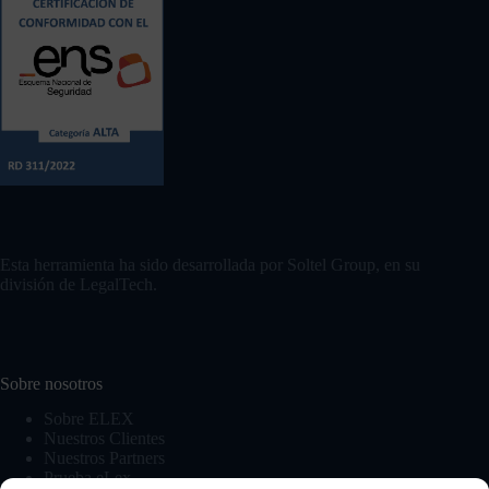
Esta herramienta ha sido desarrollada por Soltel Group, en su
división de LegalTech.
Sobre nosotros
Sobre ELEX
Nuestros Clientes
Nuestros Partners
Prueba eLex