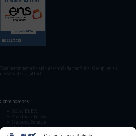
Esta herramienta ha sido desarrollada por Soltel Group, en su
división de LegalTech.
Sobre nosotros
Sobre ELEX
Nuestros Clientes
Nuestros Partners
Prueba eLex
Gestionar consentimiento