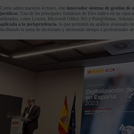
Como saben nuestros lectores, este
innovador sistema de gestión de 
jurídicos
. Una de las principales fortalezas de Elex radica en su capa
utilizados, como Lexnet, Microsoft Office 365 y Port@firmas. Ademá
aplicada a la jurisprudencia
, lo que permitirá un análisis avanzado d
facilitando la toma de decisiones y ahorrando tiempo a profesionales del