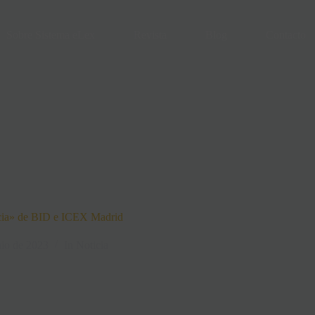
Sobre Sistema eLex
Revista
Blog
Contacto
ticia» de BID e ICEX Madrid
nio de 2023
In
Noticia