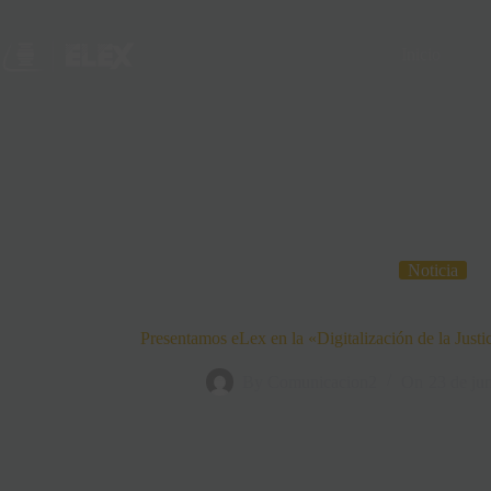
Inicio
Noticia
Presentamos eLex en la «Digitalización de la Jus
By
Comunicacion2
On
23 de ju