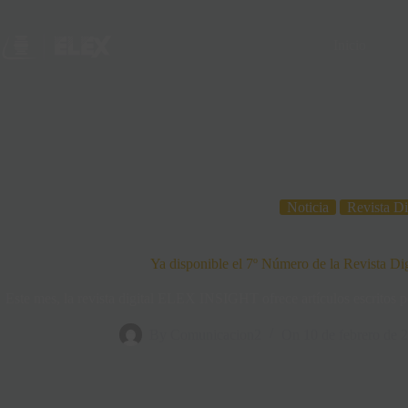
Inicio
Noticia
Revista Di
Ya disponible el 7º Número de la Revista 
Este mes, la revista digital ELEX INSIGHT ofrece artículos escritos po
By
Comunicacion2
On
10 de febrero de 