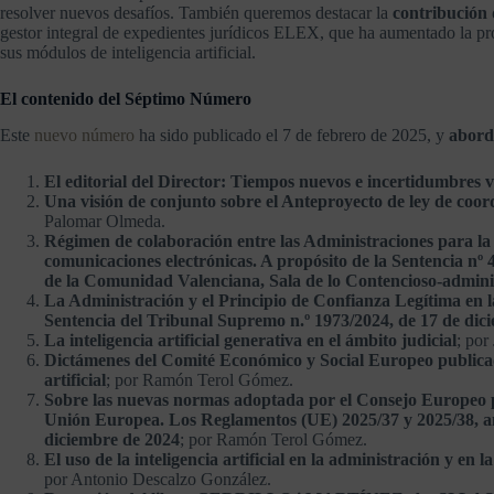
resolver nuevos desafíos. También queremos destacar la
contribución 
gestor integral de expedientes jurídicos ELEX, que ha aumentado la pr
sus módulos de inteligencia artificial.
El contenido del Séptimo Número
Este
nuevo número
ha sido publicado el 7 de febrero de 2025, y
aborda
El editorial del Director: Tiempos nuevos e incertidumbres v
Una visión de conjunto sobre el Anteproyecto de ley de coo
Palomar Olmeda.
Régimen de colaboración entre las Administraciones para la i
comunicaciones electrónicas. A propósito de la Sentencia nº 4
de la Comunidad Valenciana, Sala de lo Contencioso-adminis
La Administración y el Principio de Confianza Legítima en la
Sentencia del Tribunal Supremo n.º 1973/2024, de 17 de dic
La inteligencia artificial generativa en el ámbito judicial
; por
Dictámenes del Comité Económico y Social Europeo publicado
artificial
; por Ramón Terol Gómez.
Sobre las nuevas normas adoptada por el Consejo Europeo pa
Unión Europea. Los Reglamentos (UE) 2025/37 y 2025/38, a
diciembre de 2024
; por Ramón Terol Gómez.
El uso de la inteligencia artificial en la administración y en
por Antonio Descalzo González.