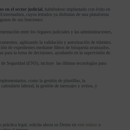
os en el sector judicial
, habiéndose implantado con éxito en
Extremadura, cuyos letrados ya disfrutan de una plataforma
lgunas de sus funciones:
cumentación entre los órganos judiciales y las administraciones,
ocumentos, agilizando la validación y autorización de trámites.
ción de expedientes mediante filtros de búsqueda avanzados.
das para la toma de decisiones, ayudando en la supervisión de
de Seguridad (ENS), incluye las últimas tecnologías para
lementarios, como la gestión de plantillas, la
l calendario laboral, la gestión de mensajes y avisos, y
u práctica legal, solicita ahora su Demo en
este enlace
o
 sobre el mismo.