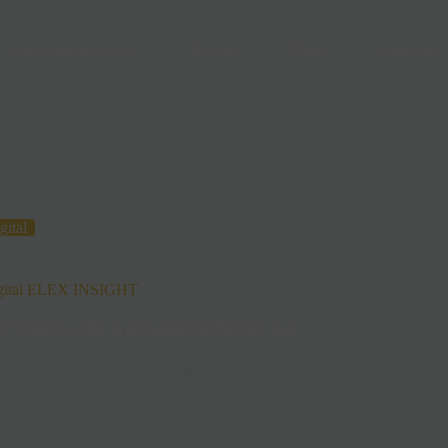
Sobre Sistema eLex
Revista
Blog
Contacto
gital
Digital ELEX INSIGHT
r expertos sobre la actualidad del Sector Legal
2025
In
Noticia
,
Revista Digital