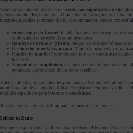
Esta herramienta online ofrece una
reducción significativa de los plaz
varias comunidades, como en la Diputación de Tarragona o la Junta de 
integral que agiliza su trabajo diario. A continuación, puedes conocer a
Integración con Lexnet
: Facilita la transferencia segura de do
optimizando el proceso de comunicaciones.
Bandeja de firmas y @firma
: Integra la firma electrónica de d
Gestión documental avanzada
: Mejora la búsqueda y organiza
Cuadro de mando
: Proporciona informes y estadísticas detalla
los casos.
Seguridad y cumplimiento
: Alineado con el Esquema Nacional 
garantizar la protección de los datos sensibles.
Además de estas funcionalidades principales,
eLex
incluye módulos comp
administración de la agenda jurídica, el registro de entradas y salidas, e
módulos específicos para informes y estadísticas.
Haz clic en
esta entrada
de blog para conocer más funciones.
Solicita tu Demo
Si quieres experimentar la diferencia que SistemaElex puede hacer en t
agenda una reunión con nuestros expertos para resolver cualquier duda