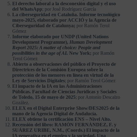
El derecho laboral a la desconexión digital y el uso
del WhatsApp
; por José Rodríguez García
La ciberseguridad en Cataluña. Informe tecnológico
mayo-2025, elaborado por ACCIÓ y la Agencia de
Ciberseguridad de Catalunya;
por Ramón Terol
Gómez
Informe elaborado por UNDP (United Nations
Development Programme),
Human Development
Report 2025: A matter of choice: People and
possibilities in the age of AI.
New York;
por Ramón
Terol Gómez
Abierto a observaciones del público el Proyecto de
Directrices de la Comisión Europea sobre la
protección de los menores en línea en virtud de la
Ley de Servicios Digitales
; por Ramón Terol Gómez
El impacto de la IA en las Administraciones
Públicas. Facultad de Ciencias Jurídicas y Sociales
de Toledo, 15 de mayo de 2025
; por Antonio Descalzo
Gozález.
ELEX en el Digital Enterprise Show/DES2025 de la
mano de la Agencia Digital de Andalucía.
ELEX obtiene la certificación ENS – Nivel Alto.
Recensión del libro: RAMÓN FERNÁNDEZ, F. y
SUÁREZ URIBE, N.M., (Coords.) El impacto de la
IA generativa en el empleo y la sociedad. Una