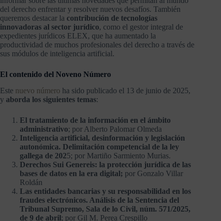
informar sobre las últimas novedades que permitan al mundo
del derecho enfrentar y resolver nuevos desafíos. También
queremos destacar la
contribución de tecnologías
innovadoras al sector jurídico
, como el gestor integral de
expedientes jurídicos ELEX, que ha aumentado la
productividad de muchos profesionales del derecho a través de
sus módulos de inteligencia artificial.
El contenido del Noveno Número
Este
nuevo número
ha sido publicado el 13 de junio de 2025,
y
aborda los siguientes temas
:
El tratamiento de la información en el ámbito
administrativo
; por Alberto Palomar Olmeda
Inteligencia artificial, desinformación y legislación
autonómica. Delimitación competencial de la ley
gallega de 202
5; por Martiño Sarmiento Murias.
Derechos Sui Genereis: la protección jurídica de las
bases de datos en la era digital;
por Gonzalo Villar
Roldán
Las entidades bancarias y su responsabilidad en los
fraudes electrónicos. Análisis de la Sentencia del
Tribunal Supremo, Sala de lo Civil, núm. 571/2025,
de 9 de abril
; por Gil M. Perea Crespillo