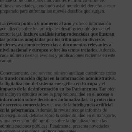
debate sobre conceptos innovadores e informar sobre las
últimas novedades, ayudando así al mundo del derecho a estar
preparado para enfrentar los nuevos desafíos que surgen.
La revista publica 6 números al año
y ofrece información
actualizada sobre los principales desafíos tecnológicos en el
sector legal.
Incluye análisis jurisprudenciales que ilustran
las posturas adoptadas por los tribunales en diversos
órdenes, así como referencias a documentos relevantes a
nivel nacional y europeo sobre los temas tratado
s. Además,
cada número destaca eventos y publicaciones recientes en este
campo.
Concretamente,
este noveno número
analizan cuestiones como
la
transformación digital en la información administrativa
,
la
digitalización del sistema energético en Europa
y el
impacto de la desinformación en los Parlamentos
. También
se incluyen estudios sobre la proporcionalidad en el
acceso a
información sobre decisiones automatizadas
, la
protección
de secretos comerciales
y el uso de la
inteligencia artificial
en la gobernanza
. Además, la revista recoge informes de
ciberseguridad, debates sobre la sostenibilidad en el transporte,
y una recensión bibliográfica sobre la digitalización en las
administraciones públicas. Finalmente, presenta novedades
normativas y eventos jurídicos relevantes.