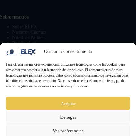
Sobre nosotros
Sobre ELEX
Nuestros Clientes
Nuestros Partners
Prueba eLex
Gestionar consentimiento
Comunicación
Para ofrecer las mejores experiencias, utilizamos tecnologías como las cookies para
almacenar y/o acceder a la información del dispositivo. El consentimiento de estas
Suscríbete a la Newsletter
tecnologías nos permitirá procesar datos como el comportamiento de navegación o las
Contacto y sugerencias
identificaciones únicas en este sitio. No consentir o retirar el consentimiento, puede
Prensa
afectar negativamente a ciertas características y funciones.
Aceptar
Legal
Política de privacidad
Denegar
Política de cookies
Aviso legal y términos de uso
Ver preferencias
Copyright © 2026 - Soltel Group