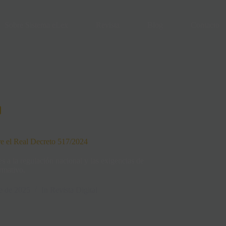
Sobre Sistema eLex
Revista
Blog
Contacto
re el Real Decreto 517/2024
s a la regulación nacional y las exigencias de
rmativo.
e de 2025
In
Revista Digital