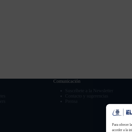
Comunicación
Suscríbete a la Newsletter
tes
Contacto y sugerencias
ers
Prensa
Para ofrecer l
acceder a la i