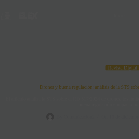
Inicio
Revista Digital
Drones y buena regulación: análisis de la STS sob
El artículo analiza la STS sobre el RD 517/2024 de drones, los límite
buena regulación e impacto no
By
Comunicacion2
On
10 de diciembr