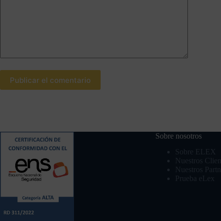
Publicar el comentario
Contacto
Sobre nosotros
Sobre ELEX
Nuestros Clien
Nuestros Partn
Prueba eLex