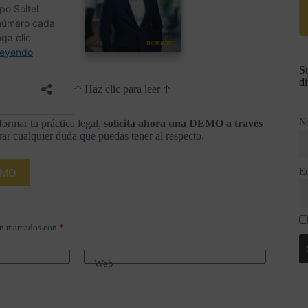
Su
di
🡡 Haz clic para leer 🡡
N
formar tu práctica legal,
solicita ahora una DEMO a través
ar cualquier duda que puedas tener al respecto.
E
DEMO
án marcados con
*
Web